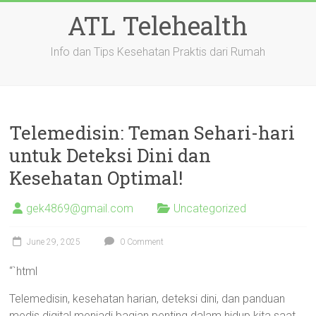
Skip
ATL Telehealth
to
content
Info dan Tips Kesehatan Praktis dari Rumah
Telemedisin: Teman Sehari-hari
untuk Deteksi Dini dan
Kesehatan Optimal!
gek4869@gmail.com
Uncategorized
June 29, 2025
0 Comment
“`html
Telemedisin, kesehatan harian, deteksi dini, dan panduan
medis digital menjadi bagian penting dalam hidup kita saat