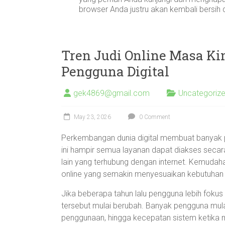
browser Anda justru akan kembali bersih 
Tren Judi Online Masa Ki
Pengguna Digital
gek4869@gmail.com
Uncategoriz
May 23, 2026
0 Comment
Perkembangan dunia digital membuat banyak pe
ini hampir semua layanan dapat diakses seca
lain yang terhubung dengan internet. Kemudah
online yang semakin menyesuaikan kebutuha
Jika beberapa tahun lalu pengguna lebih fokus 
tersebut mulai berubah. Banyak pengguna m
penggunaan, hingga kecepatan sistem ketika m