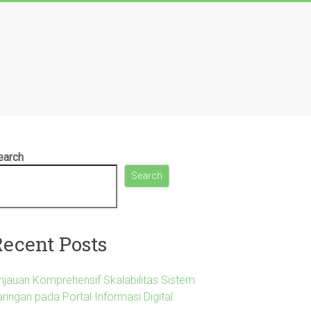
earch
Search
Recent Posts
injauan Komprehensif Skalabilitas Sistem
ringan pada Portal Informasi Digital