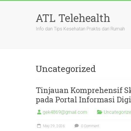
Skip
to
ATL Telehealth
content
Info dan Tips Kesehatan Praktis dari Rumah
Uncategorized
Tinjauan Komprehensif Sk
pada Portal Informasi Digi
gek4869@gmail.com
Uncategoriz
May 29, 2026
0 Comment