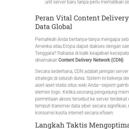
unit server baru tanpa perlu mematikan s
Peran Vital Content Deliver
Data Global
Pernahkah Anda bertanya-tanya mengapa sebu
Amerika atau Eropa dapat diakses dengan sanga
Tenggara? Rahasia di balik keajaiban kecepata
dinamakan
Content Delivery Network (CDN)
.
Secara sederhana, CDN adalah jaringan server 
strategis di seluruh dunia. Sistem ini bekerja
aset-aset statis situs web Anda—seperti gambar
elemen logo. Ketika seorang pengunjung mem
permintaan akses tersebut ke server terdekat d
tempuh transmisi data siber secara signifikan
konsumsi kuota internet secara efisien.
Langkah Taktis Mengoptima