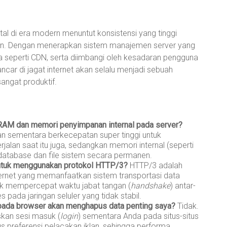
al di era modern menuntut konsistensi yang tinggi
ngan. Dengan menerapkan sistem manajemen server yang
ta seperti CDN, serta diimbangi oleh kesadaran pengguna
ncar di jagat internet akan selalu menjadi sebuah
ngat produktif.
RAM dan memori penyimpanan internal pada server?
n sementara berkecepatan super tinggi untuk
alan saat itu juga, sedangkan memori internal (seperti
database dan file sistem secara permanen.
ntuk menggunakan protokol HTTP/3?
HTTP/3 adalah
internet yang memanfaatkan sistem transportasi data
uk mempercepat waktu jabat tangan (
handshake
) antar-
pada jaringan seluler yang tidak stabil.
pada browser akan menghapus data penting saya?
Tidak.
an sesi masuk (
login
) sementara Anda pada situs-situs
 preferensi pelacakan iklan, sehingga performa