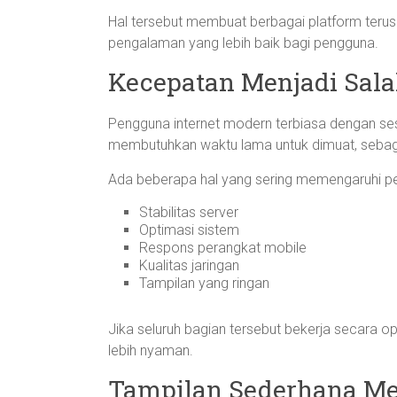
Hal tersebut membuat berbagai platform te
pengalaman yang lebih baik bagi pengguna.
Kecepatan Menjadi Sala
Pengguna internet modern terbiasa dengan se
membutuhkan waktu lama untuk dimuat, sebagia
Ada beberapa hal yang sering memengaruhi pe
Stabilitas server
Optimasi sistem
Respons perangkat mobile
Kualitas jaringan
Tampilan yang ringan
Jika seluruh bagian tersebut bekerja secara
lebih nyaman.
Tampilan Sederhana M