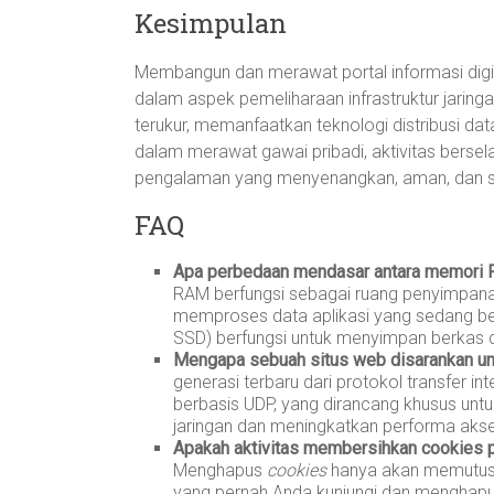
Kesimpulan
Membangun dan merawat portal informasi digit
dalam aspek pemeliharaan infrastruktur jari
terukur, memanfaatkan teknologi distribusi da
dalam merawat gawai pribadi, aktivitas bersela
pengalaman yang menyenangkan, aman, dan sa
FAQ
Apa perbedaan mendasar antara memori 
RAM berfungsi sebagai ruang penyimpana
memproses data aplikasi yang sedang berj
SSD) berfungsi untuk menyimpan berkas 
Mengapa sebuah situs web disarankan u
generasi terbaru dari protokol transfer 
berbasis UDP, yang dirancang khusus unt
jaringan dan meningkatkan performa akses 
Apakah aktivitas membersihkan cookies 
Menghapus
cookies
hanya akan memutusk
yang pernah Anda kunjungi dan menghapus