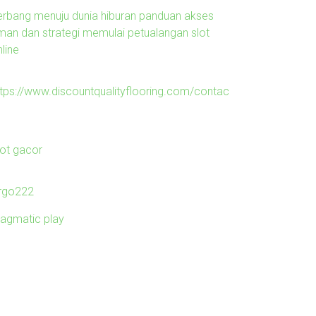
erbang menuju dunia hiburan panduan akses
man dan strategi memulai petualangan slot
line
ttps://www.discountqualityflooring.com/contac
lot gacor
irgo222
ragmatic play