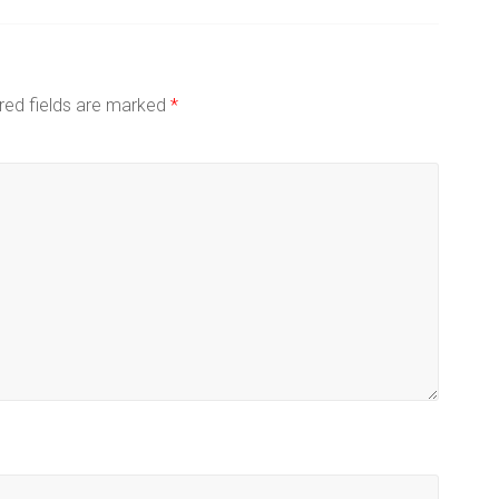
red fields are marked
*