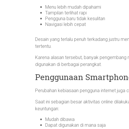
Menu lebih mudah dipahami
Tampilan terlihat rapi
Pengguna baru tidak kesulitan
Navigasi lebih cepat
Desain yang terlalu penuh terkadang justru m
tertentu.
Karena alasan tersebut, banyak pengembang m
digunakan di berbagai perangkat.
Penggunaan Smartphone
Perubahan kebiasaan pengguna internet juga cu
Saat ini sebagian besar aktivitas online dilak
keuntungan:
Mudah dibawa
Dapat digunakan di mana saja