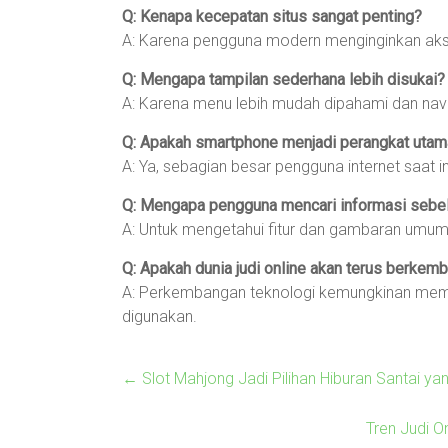
Q: Kenapa kecepatan situs sangat penting?
A: Karena pengguna modern menginginkan ak
Q: Mengapa tampilan sederhana lebih disukai?
A: Karena menu lebih mudah dipahami dan navig
Q: Apakah smartphone menjadi perangkat uta
A: Ya, sebagian besar pengguna internet saat 
Q: Mengapa pengguna mencari informasi sebe
A: Untuk mengetahui fitur dan gambaran umum
Q: Apakah dunia judi online akan terus berkem
A: Perkembangan teknologi kemungkinan memb
digunakan.
←
Slot Mahjong Jadi Pilihan Hiburan Santai yan
Tren Judi O