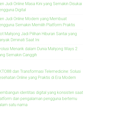
ren Judi Online Masa Kini yang Semakin Disukai
engguna Digital
ren Judi Online Modern yang Membuat
engguna Semakin Memilih Platform Praktis
lot Mahjong Jadi Pilihan Hiburan Santai yang
anyak Diminati Saat Ini
volusi Menarik dalam Dunia Mahjong Ways 2
ang Semakin Canggih
KTO88 dan Transformasi Telemedicine: Solusi
esehatan Online yang Praktis di Era Modern
embangun identitas digital yang konsisten saat
latform dan pengalaman pengguna bertemu
alam satu nama