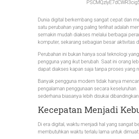
Dunia digital berkembang sangat cepat dan m
satu perubahan yang paling terlihat adalah men
semakin mudah diakses melalui berbagai peran
komputer, sekarang sebagian besar aktivitas d
Perubahan ini bukan hanya soal teknologi yang
pengguna yang ikut berubah. Saat ini orang l
dapat diakses kapan saja tanpa proses yang r
Banyak pengguna modern tidak hanya mencari 
pengalaman penggunaan secara keseluruhan. P
sederhana biasanya lebih disukai dibandingkan 
Kecepatan Menjadi Keb
Di era digital, waktu menjadi hal yang sangat
membutuhkan waktu terlalu lama untuk dimuat