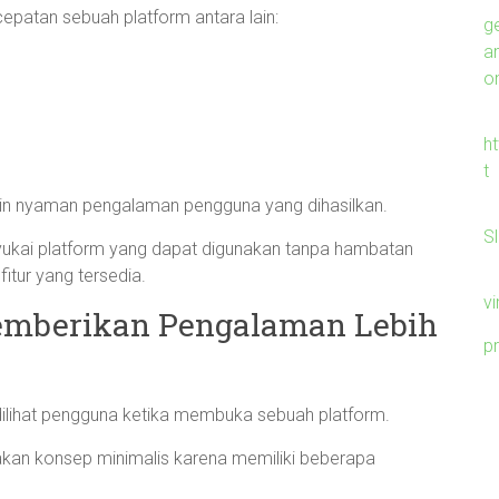
patan sebuah platform antara lain:
g
a
on
h
t
in nyaman pengalaman pengguna yang dihasilkan.
S
nyukai platform yang dapat digunakan tanpa hambatan
tur yang tersedia.
v
emberikan Pengalaman Lebih
p
dilihat pengguna ketika membuka sebuah platform.
akan konsep minimalis karena memiliki beberapa