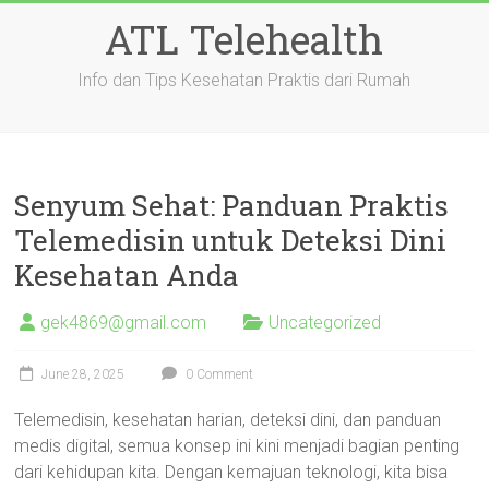
Skip
ATL Telehealth
to
content
Info dan Tips Kesehatan Praktis dari Rumah
Senyum Sehat: Panduan Praktis
Telemedisin untuk Deteksi Dini
Kesehatan Anda
gek4869@gmail.com
Uncategorized
June 28, 2025
0 Comment
Telemedisin, kesehatan harian, deteksi dini, dan panduan
medis digital, semua konsep ini kini menjadi bagian penting
dari kehidupan kita. Dengan kemajuan teknologi, kita bisa