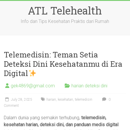
Skip
ATL Telehealth
to
content
Info dan Tips Kesehatan Praktis dari Rumah
Telemedisin: Teman Setia
Deteksi Dini Kesehatanmu di Era
Digital
gek4869@gmail.com
harian deteksi dini
July 28, 2025
harian
,
kesehatan
,
telemedisin
0
Comment
Dalam dunia yang semakin terhubung,
telemedisin,
kesehatan harian, deteksi dini, dan panduan medis digital