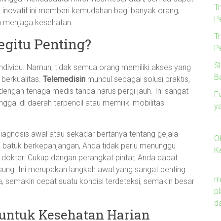
T
 inovatif ini memberi kemudahan bagi banyak orang,
P
bih menjaga kesehatan.
T
gitu Penting?
P
S
individu. Namun, tidak semua orang memiliki akses yang
B
berkualitas.
Telemedisin
muncul sebagai solusi praktis,
engan tenaga medis tanpa harus pergi jauh. Ini sangat
E
gal di daerah terpencil atau memiliki mobilitas
y
agnosis awal atau sekadar bertanya tentang gejala
O
i batuk berkepanjangan, Anda tidak perlu menunggu
K
 dokter. Cukup dengan perangkat pintar, Anda dapat
sung. Ini merupakan langkah awal yang sangat penting
m
, semakin cepat suatu kondisi terdeteksi, semakin besar
p
d
untuk Kesehatan Harian