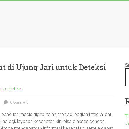
t di Ujung Jari untuk Deteksi
S
rian deteksi
0 Comment
n panduan medis digital telah menjadi bagian integral dari
T
eknologi, layanan kesehatan kini bisa diakses dengan
Ja
r hingga mendapatkan informasi kesehatan, semua dapat