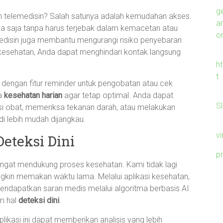
g
n telemedisin? Salah satunya adalah kemudahan akses.
a
na saja tanpa harus terjebak dalam kemacetan atau
on
lemedisin juga membantu mengurangi risiko penyebaran
as kesehatan, Anda dapat menghindari kontak langsung
h
t
pi dengan fitur reminder untuk pengobatan atau cek
ga
kesehatan harian
agar tetap optimal. Anda dapat
S
i obat, memeriksa tekanan darah, atau melakukan
adi lebih mudah dijangkau.
v
eteksi Dini
p
 sangat mendukung proses kesehatan. Kami tidak lagi
gkin memakan waktu lama. Melalui aplikasi kesehatan,
endapatkan saran medis melalui algoritma berbasis AI.
am hal
deteksi dini
.
kasi ini dapat memberikan analisis yang lebih