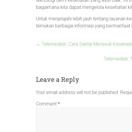
teknologi demi kesehatan yang lebih baik. Ini
bagaimana kita dapat mengelola kesehatan kit
Untuk menjelajahi lebih jauh tentang layanan k
temukan berbagai informasi yang bermanfaat 
←
Telemedisin: Cara Santai Merawat Kesehatan
Telemedisin: 
Leave a Reply
Your email address will not be published.
Requi
Comment
*