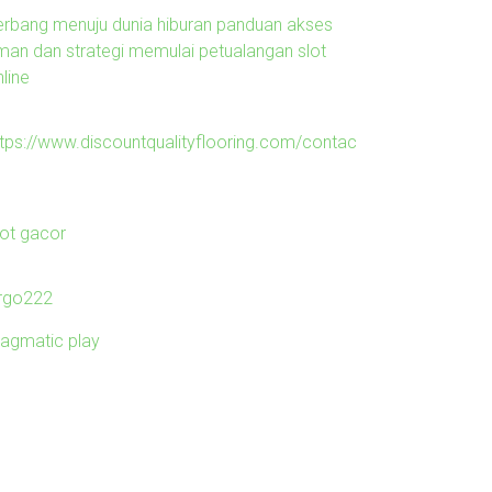
erbang menuju dunia hiburan panduan akses
man dan strategi memulai petualangan slot
line
ttps://www.discountqualityflooring.com/contac
lot gacor
irgo222
ragmatic play