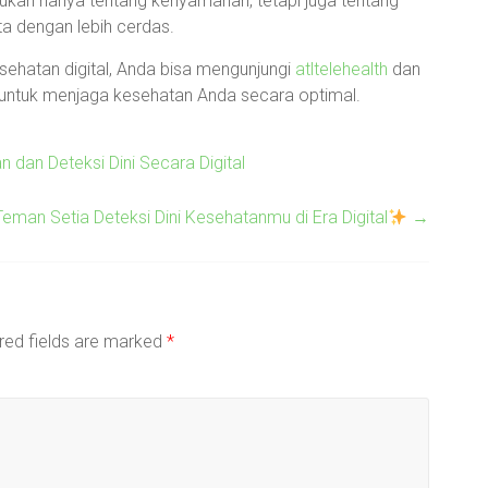
 bukan hanya tentang kenyamanan, tetapi juga tentang
a dengan lebih cerdas.
esehatan digital, Anda bisa mengunjungi
atltelehealth
dan
untuk menjaga kesehatan Anda secara optimal.
 dan Deteksi Dini Secara Digital
Teman Setia Deteksi Dini Kesehatanmu di Era Digital
→
red fields are marked
*