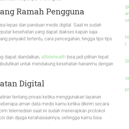
g
 yang Ramah Pengguna
a
on
isa lepas dari panduan medis digital. Saat ini sudah
eputar kesehatan yang dapat diakses kapan saja.
h
g penyakit tertentu, cara pencegahan, hingga tips-tips
t
ng dapat diandalkan,
atltelehealth
bisa jadi pilihan tepat.
S
ibutuhkan untuk mendukung kesehatan harianmu dengan
v
tan Digital
p
tiran tentang privasi ketika menggunakan layanan
eberapa aman data medis kamu ketika dikirim secara
tform telemedisin saat ini sudah menerapkan protokol
si dan dijaga kerahasiaannya, sehingga kamu bisa