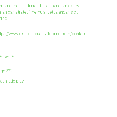
erbang menuju dunia hiburan panduan akses
man dan strategi memulai petualangan slot
line
ttps://www.discountqualityflooring.com/contac
lot gacor
irgo222
ragmatic play