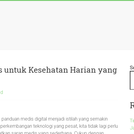
as untuk Kesehatan Harian yang
S
ed
n panduan medis digital menjadi istilah yang semakin
T
 perkembangan teknologi yang pesat, kita tidak lagi perlu
Ja
atkan saran medis yang sederhana. Cukup dengan