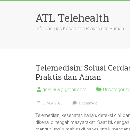
Skip
to
ATL Telehealth
content
Info dan Tips Kesehatan Praktis dari Rumah
Telemedisin: Solusi Cerd
Praktis dan Aman
gek4869@gmail.com
Uncategoriz
June 9, 2025
0 Comment
Telemedisin, kesehatan harian, deteksi dini, da
dikenal di tengah masyarakat. Saat ini, dengan
mengunjungi rumah sakit hanya untuk mendap