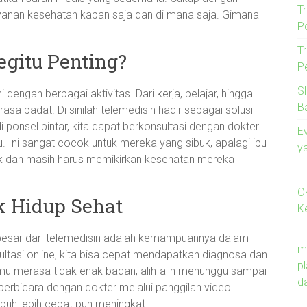
T
ayanan kesehatan kapan saja dan di mana saja. Gimana
P
T
gitu Penting?
P
S
i dengan berbagai aktivitas. Dari kerja, belajar, hingga
B
sa padat. Di sinilah telemedisin hadir sebagai solusi
ponsel pintar, kita dapat berkonsultasi dengan dokter
E
. Ini sangat cocok untuk mereka yang sibuk, apalagi ibu
y
ak dan masih harus memikirkan kesehatan mereka
O
uk Hidup Sehat
K
besar dari telemedisin adalah kemampuannya dalam
m
ltasi online, kita bisa cepat mendapatkan diagnosa dan
p
kamu merasa tidak enak badan, alih-alih menunggu sampai
d
berbicara dengan dokter melalui panggilan video.
uh lebih cepat pun meningkat.