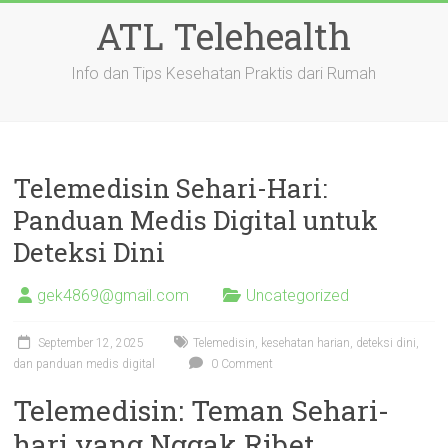
Skip
ATL Telehealth
to
content
Info dan Tips Kesehatan Praktis dari Rumah
Telemedisin Sehari-Hari:
Panduan Medis Digital untuk
Deteksi Dini
gek4869@gmail.com
Uncategorized
September 12, 2025
Telemedisin, kesehatan harian, deteksi dini,
dan panduan medis digital
0 Comment
Telemedisin: Teman Sehari-
hari yang Nggak Ribet