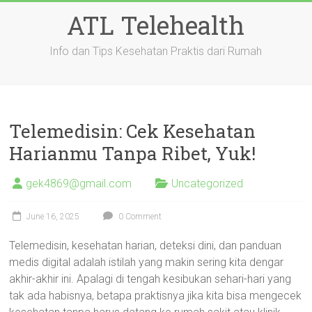
Skip
ATL Telehealth
to
content
Info dan Tips Kesehatan Praktis dari Rumah
Telemedisin: Cek Kesehatan
Harianmu Tanpa Ribet, Yuk!
gek4869@gmail.com
Uncategorized
June 16, 2025
0 Comment
Telemedisin, kesehatan harian, deteksi dini, dan panduan
medis digital adalah istilah yang makin sering kita dengar
akhir-akhir ini. Apalagi di tengah kesibukan sehari-hari yang
tak ada habisnya, betapa praktisnya jika kita bisa mengecek