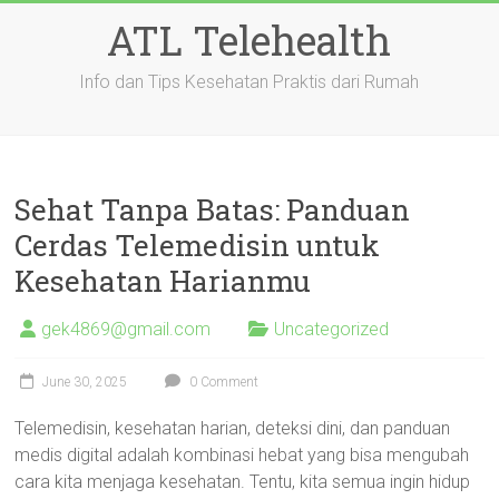
Skip
ATL Telehealth
to
content
Info dan Tips Kesehatan Praktis dari Rumah
Sehat Tanpa Batas: Panduan
Cerdas Telemedisin untuk
Kesehatan Harianmu
gek4869@gmail.com
Uncategorized
June 30, 2025
0 Comment
Telemedisin, kesehatan harian, deteksi dini, dan panduan
medis digital adalah kombinasi hebat yang bisa mengubah
cara kita menjaga kesehatan. Tentu, kita semua ingin hidup