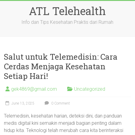
Skip
ATL Telehealth
to
content
Info dan Tips Kesehatan Praktis dari Rumah
Salut untuk Telemedisin: Cara
Cerdas Menjaga Kesehatan
Setiap Hari!
gek4869@gmail.com
Uncategorized
June 13, 2025
0 Comment
Telemedisin, kesehatan harian, deteksi dini, dan panduan
medis digital kini semakin menjadi bagian penting dalam
hidup kita. Teknologi telah merubah cara kita berinteraksi