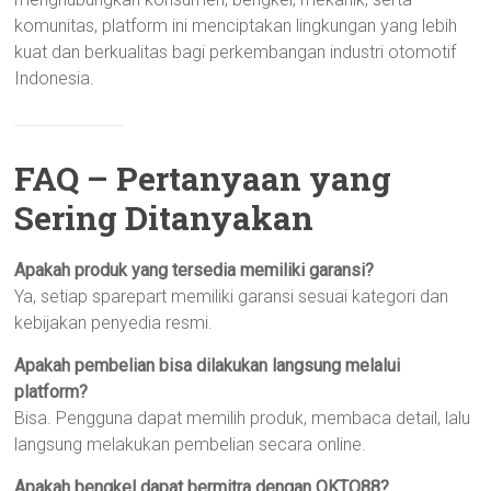
komunitas, platform ini menciptakan lingkungan yang lebih
kuat dan berkualitas bagi perkembangan industri otomotif
Indonesia.
FAQ – Pertanyaan yang
Sering Ditanyakan
Apakah produk yang tersedia memiliki garansi?
Ya, setiap sparepart memiliki garansi sesuai kategori dan
kebijakan penyedia resmi.
Apakah pembelian bisa dilakukan langsung melalui
platform?
Bisa. Pengguna dapat memilih produk, membaca detail, lalu
langsung melakukan pembelian secara online.
Apakah bengkel dapat bermitra dengan OKTO88?