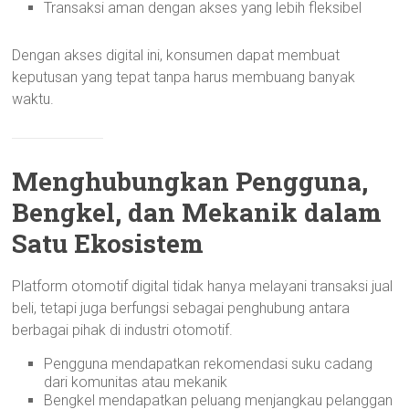
Transaksi aman dengan akses yang lebih fleksibel
Dengan akses digital ini, konsumen dapat membuat
keputusan yang tepat tanpa harus membuang banyak
waktu.
Menghubungkan Pengguna,
Bengkel, dan Mekanik dalam
Satu Ekosistem
Platform otomotif digital tidak hanya melayani transaksi jual
beli, tetapi juga berfungsi sebagai penghubung antara
berbagai pihak di industri otomotif.
Pengguna mendapatkan rekomendasi suku cadang
dari komunitas atau mekanik
Bengkel mendapatkan peluang menjangkau pelanggan