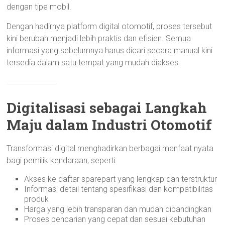
dengan tipe mobil.
Dengan hadirnya platform digital otomotif, proses tersebut
kini berubah menjadi lebih praktis dan efisien. Semua
informasi yang sebelumnya harus dicari secara manual kini
tersedia dalam satu tempat yang mudah diakses.
Digitalisasi sebagai Langkah
Maju dalam Industri Otomotif
Transformasi digital menghadirkan berbagai manfaat nyata
bagi pemilik kendaraan, seperti:
Akses ke daftar sparepart yang lengkap dan terstruktur
Informasi detail tentang spesifikasi dan kompatibilitas
produk
Harga yang lebih transparan dan mudah dibandingkan
Proses pencarian yang cepat dan sesuai kebutuhan