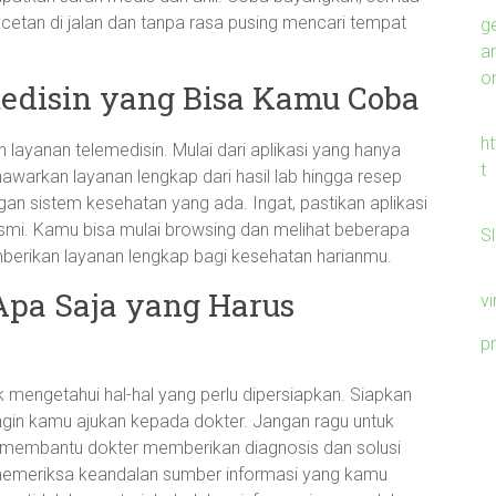
cetan di jalan dan tanpa rasa pusing mencari tempat
g
a
on
medisin yang Bisa Kamu Coba
h
n layanan telemedisin. Mulai dari aplikasi yang hanya
t
awarkan layanan lengkap dari hasil lab hingga resep
an sistem kesehatan yang ada. Ingat, pastikan aplikasi
resmi. Kamu bisa mulai browsing dan melihat beberapa
S
berikan layanan lengkap bagi kesehatan harianmu.
Apa Saja yang Harus
v
p
 mengetahui hal-hal yang perlu dipersiapkan. Siapkan
ingin kamu ajukan kepada dokter. Jangan ragu untuk
an membantu dokter memberikan diagnosis dan solusi
k memeriksa keandalan sumber informasi yang kamu