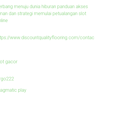
erbang menuju dunia hiburan panduan akses
man dan strategi memulai petualangan slot
line
ttps://www.discountqualityflooring.com/contac
lot gacor
irgo222
ragmatic play