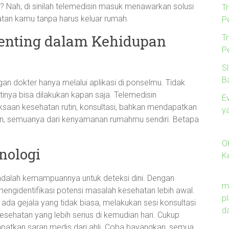
? Nah, di sinilah telemedisin masuk menawarkan solusi
T
atan kamu tanpa harus keluar rumah.
P
enting dalam Kehidupan
T
P
S
B
n dokter hanya melalui aplikasi di ponselmu. Tidak
stinya bisa dilakukan kapan saja. Telemedisin
E
aan kesehatan rutin, konsultasi, bahkan mendapatkan
y
an, semuanya dari kenyamanan rumahmu sendiri. Betapa
O
nologi
K
 adalah kemampuannya untuk deteksi dini. Dengan
m
mengidentifikasi potensi masalah kesehatan lebih awal.
p
ada gejala yang tidak biasa, melakukan sesi konsultasi
d
ehatan yang lebih serius di kemudian hari. Cukup
patkan saran medis dari ahli. Coba bayangkan, semua