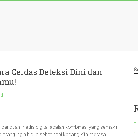
ra Cerdas Deteksi Dini dan
S
amu!
ed
T
dan panduan medis digital adalah kombinasi yang semakin
Ja
 orang ingin hidup sehat, tapi kadang kita merasa