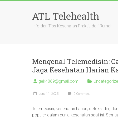
Skip
to
ATL Telehealth
content
Info dan Tips Kesehatan Praktis dari Rumah
Mengenal Telemedisin: Ca
Jaga Kesehatan Harian K
gek4869@gmail.com
Uncategoriz
June 11, 2025
0 Comment
Telemedisin, kesehatan harian, deteksi dini, 
populer dalam dunia kesehatan saat ini. Semua