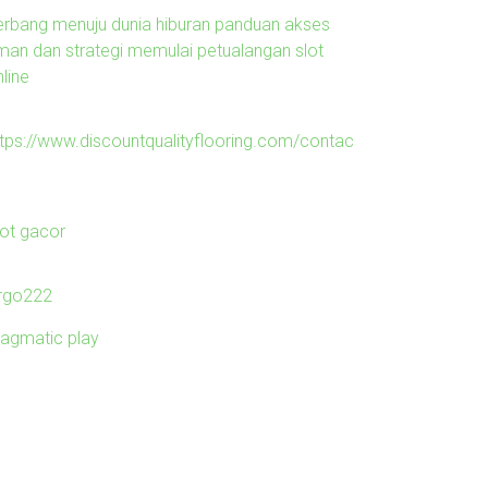
erbang menuju dunia hiburan panduan akses
man dan strategi memulai petualangan slot
line
ttps://www.discountqualityflooring.com/contac
lot gacor
irgo222
ragmatic play