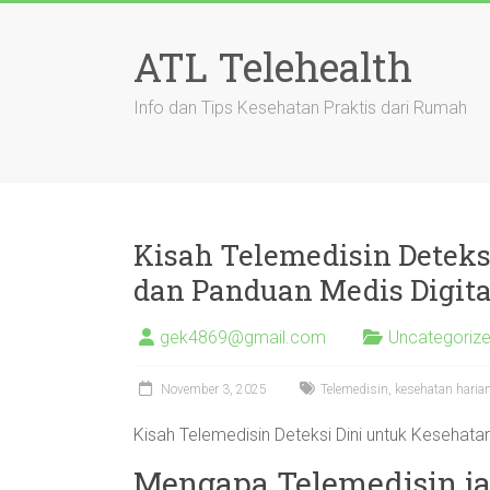
Skip
to
ATL Telehealth
content
Info dan Tips Kesehatan Praktis dari Rumah
Kisah Telemedisin Deteks
dan Panduan Medis Digita
gek4869@gmail.com
Uncategoriz
November 3, 2025
Telemedisin, kesehatan harian
Kisah Telemedisin Deteksi Dini untuk Kesehata
Mengapa Telemedisin jad