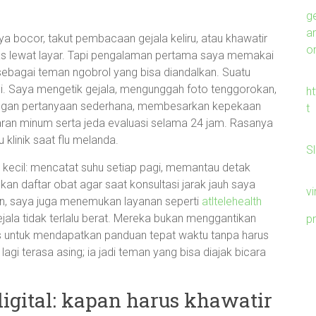
g
a
ya bocor, takut pembacaan gejala keliru, atau khawatir
on
las lewat layar. Tapi pengalaman pertama saya memakai
sebagai teman ngobrol yang bisa diandalkan. Suatu
i. Saya mengetik gejala, mengunggah foto tenggorokan,
h
ngan pertanyaan sederhana, membesarkan kepekaan
t
saran minum serta jeda evaluasi selama 24 jam. Rasanya
klinik saat flu melanda.
S
kecil: mencatat suhu setiap pagi, memantau detak
kan daftar obat agar saat konsultasi jarak jauh saya
v
aan, saya juga menemukan layanan seperti
atltelehealth
jala tidak terlalu berat. Mereka bukan menggantikan
p
tis untuk mendapatkan panduan tepat waktu tanpa harus
agi terasa asing; ia jadi teman yang bisa diajak bicara
digital: kapan harus khawatir