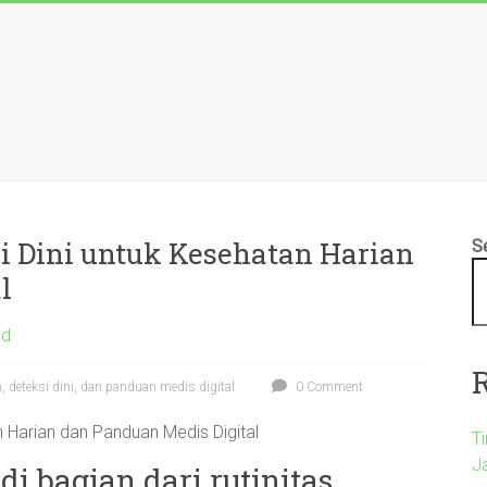
i Dini untuk Kesehatan Harian
S
l
ed
, deteksi dini, dan panduan medis digital
0 Comment
n Harian dan Panduan Medis Digital
T
Ja
i bagian dari rutinitas