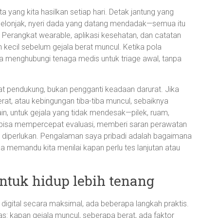
 yang kita hasilkan setiap hari. Detak jantung yang
 melonjak, nyeri dada yang datang mendadak—semua itu
. Perangkat wearable, aplikasi kesehatan, dan catatan
 kecil sebelum gejala berat muncul. Ketika pola
sa menghubungi tenaga medis untuk triage awal, tanpa
lat pendukung, bukan pengganti keadaan darurat. Jika
erat, atau kebingungan tiba-tiba muncul, sebaiknya
lain, untuk gejala yang tidak mendesak—pilek, ruam,
n bisa mempercepat evaluasi, memberi saran perawatan
ka diperlukan. Pengalaman saya pribadi adalah bagaimana
isa memandu kita menilai kapan perlu tes lanjutan atau
ntuk hidup lebih tenang
digital secara maksimal, ada beberapa langkah praktis.
as: kapan gejala muncul, seberapa berat, ada faktor