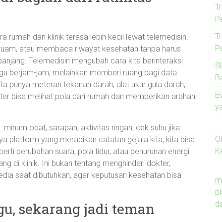
T
P
T
a rumah dan klinik terasa lebih kecil lewat telemedisin.
P
 ruam, atau membaca riwayat kesehatan tanpa harus
 panjang. Telemedisin mengubah cara kita berinteraksi
S
gu berjam-jam, melainkan memberi ruang bagi data
B
ita punya meteran tekanan darah, alat ukur gula darah,
E
kter bisa melihat pola dari rumah dan memberikan arahan
y
minum obat, sarapan, aktivitas ringan, cek suhu jika
O
ya platform yang merapikan catatan gejala kita, kita bisa
K
eperti perubahan suara, pola tidur, atau penurunan energi
ng di klinik. Ini bukan tentang menghindari dokter,
edia saat dibutuhkan, agar keputusan kesehatan bisa
m
p
d
gu, sekarang jadi teman