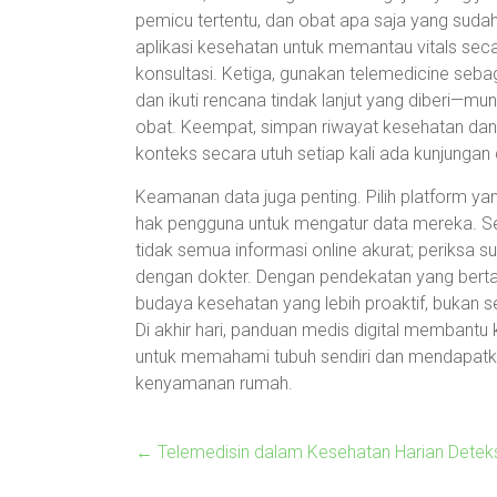
pemicu tertentu, dan obat apa saja yang sud
aplikasi kesehatan untuk memantau vitals secara
konsultasi. Ketiga, gunakan telemedicine sebaga
dan ikuti rencana tindak lanjut yang diberi—mun
obat. Keempat, simpan riwayat kesehatan dan h
konteks secara utuh setiap kali ada kunjungan d
Keamanan data juga penting. Pilih platform yan
hak pengguna untuk mengatur data mereka. Sel
tidak semua informasi online akurat; periksa 
dengan dokter. Dengan pendekatan yang bertan
budaya kesehatan yang lebih proaktif, bukan 
Di akhir hari, panduan medis digital membantu k
untuk memahami tubuh sendiri dan mendapatka
kenyamanan rumah.
←
Telemedisin dalam Kesehatan Harian Deteksi