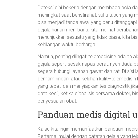
Deteksi dini bekerja dengan membaca pola data
meningkat saat beristirahat, suhu tubuh yang
bisa menjadi tanda awal yang perlu ditanggapi
gejala harian membantu kita melihat perubahan
menunjukkan sesuatu yang tidak biasa, kita bi
kehilangan waktu berharga.
Namun, penting diingat: telemedicine adalah a
gejala seperti sesak napas berat, nyeri dada b
segera hubungi layanan gawat darurat. Di sisi 
demam ringan, atau keluhan kulit—telemedisi
yang tepat, dan menyiapkan tes diagnostik ji
data kecil, ketika dianalisis bersama dokter, b
penyesuaian obat.
Panduan medis digital u
Kalau kita ingin memanfaatkan panduan medis 
Pertama, mulai dengan catatan gejala yang jel