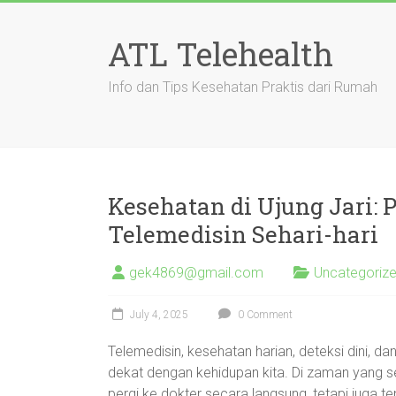
Skip
to
ATL Telehealth
content
Info dan Tips Kesehatan Praktis dari Rumah
Kesehatan di Ujung Jari:
Telemedisin Sehari-hari
gek4869@gmail.com
Uncategoriz
July 4, 2025
0 Comment
Telemedisin, kesehatan harian, deteksi dini, da
dekat dengan kehidupan kita. Di zaman yang se
pergi ke dokter secara langsung, tetapi juga