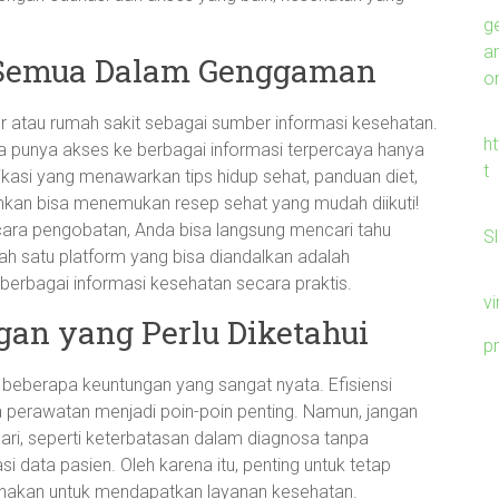
g
a
: Semua Dalam Genggaman
on
r atau rumah sakit sebagai sumber informasi kesehatan.
h
ta punya akses ke berbagai informasi terpercaya hanya
t
kasi yang menawarkan tips hidup sehat, panduan diet,
kan bisa menemukan resep sehat yang mudah diikuti!
cara pengobatan, Anda bisa langsung mencari tahu
S
ah satu platform yang bisa diandalkan adalah
berbagai informasi kesehatan secara praktis.
v
an yang Perlu Diketahui
p
a beberapa keuntungan yang sangat nyata. Efisiensi
 perawatan menjadi poin-poin penting. Namun, jangan
dari, seperti keterbatasan dalam diagnosa tanpa
i data pasien. Oleh karena itu, penting untuk tetap
gunakan untuk mendapatkan layanan kesehatan.