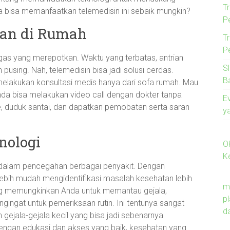
T
ita bisa memanfaatkan telemedisin ini sebaik mungkin?
P
an di Rumah
T
P
tugas yang merepotkan. Waktu yang terbatas, antrian
S
pusing. Nah, telemedisin bisa jadi solusi cerdas.
B
a melakukan konsultasi medis hanya dari sofa rumah. Mau
Anda bisa melakukan video call dengan dokter tanpa
E
, duduk santai, dan dapatkan pemobatan serta saran
y
nologi
O
K
ci dalam pencegahan berbagai penyakit. Dengan
ebih mudah mengidentifikasi masalah kesehatan lebih
m
ang memungkinkan Anda untuk memantau gejala,
p
ingat untuk pemeriksaan rutin. Ini tentunya sangat
d
ejala-gejala kecil yang bisa jadi sebenarnya
Dengan edukasi dan akses yang baik, kesehatan yang