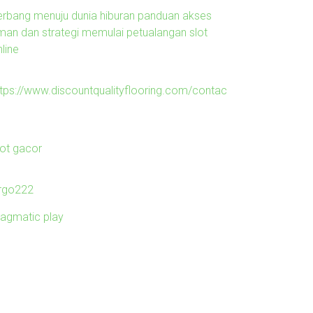
erbang menuju dunia hiburan panduan akses
man dan strategi memulai petualangan slot
line
ttps://www.discountqualityflooring.com/contac
lot gacor
irgo222
ragmatic play