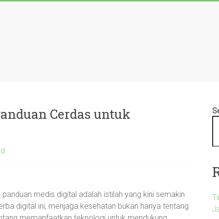
 Panduan Cerdas untuk
S
ed
n panduan medis digital adalah istilah yang kini semakin
T
rba digital ini, menjaga kesehatan bukan hanya tentang
Ja
 tentang memanfaatkan teknologi untuk mendukung