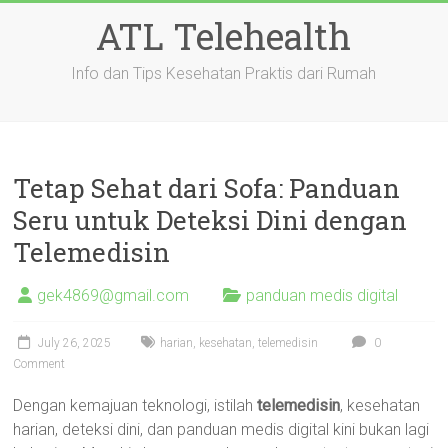
Skip
ATL Telehealth
to
content
Info dan Tips Kesehatan Praktis dari Rumah
Tetap Sehat dari Sofa: Panduan
Seru untuk Deteksi Dini dengan
Telemedisin
gek4869@gmail.com
panduan medis digital
July 26, 2025
harian
,
kesehatan
,
telemedisin
0
Comment
Dengan kemajuan teknologi, istilah
telemedisin
, kesehatan
harian, deteksi dini, dan panduan medis digital kini bukan lagi