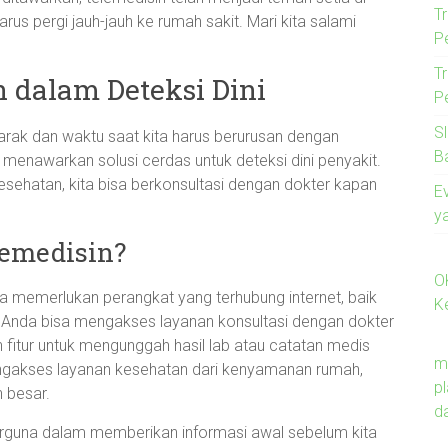
T
us pergi jauh-jauh ke rumah sakit. Mari kita salami
P
T
 dalam Deteksi Dini
P
S
 jarak dan waktu saat kita harus berurusan dengan
B
menawarkan solusi cerdas untuk deteksi dini penyakit.
sehatan, kita bisa berkonsultasi dengan dokter kapan
E
y
lemedisin?
O
a memerlukan perangkat yang terhubung internet, baik
K
tu, Anda bisa mengakses layanan konsultasi dengan dokter
 fitur untuk mengunggah hasil lab atau catatan medis
m
ngakses layanan kesehatan dari kenyamanan rumah,
p
 besar.
d
 berguna dalam memberikan informasi awal sebelum kita