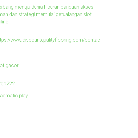
erbang menuju dunia hiburan panduan akses
man dan strategi memulai petualangan slot
line
ttps://www.discountqualityflooring.com/contac
lot gacor
irgo222
ragmatic play