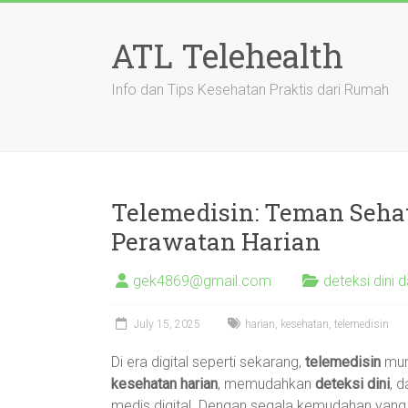
Skip
to
ATL Telehealth
content
Info dan Tips Kesehatan Praktis dari Rumah
Telemedisin: Teman Seha
Perawatan Harian
gek4869@gmail.com
deteksi dini 
July 15, 2025
harian
,
kesehatan
,
telemedisin
Di era digital seperti sekarang,
telemedisin
munc
kesehatan harian
, memudahkan
deteksi dini
, 
medis digital. Dengan segala kemudahan yang d