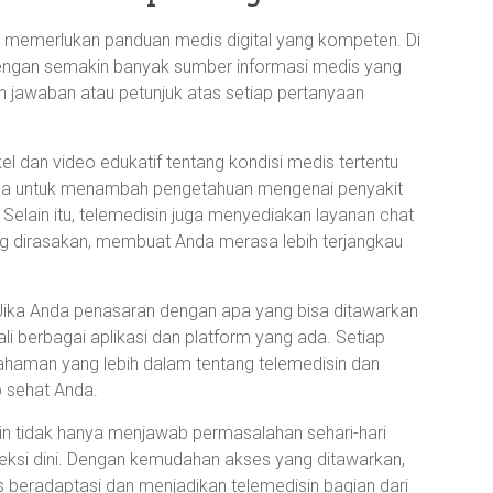
ng memerlukan panduan medis digital yang kompeten. Di
. Dengan semakin banyak sumber informasi medis yang
n jawaban atau petunjuk atas setiap pertanyaan
l dan video edukatif tentang kondisi medis tertentu
guna untuk menambah pengetahuan mengenai penyakit
Selain itu, telemedisin juga menyediakan layanan chat
ang dirasakan, membuat Anda merasa lebih terjangkau
 Jika Anda penasaran dengan apa yang bisa ditawarkan
li berbagai aplikasi dan platform yang ada. Setiap
man yang lebih dalam tentang telemedisin dan
p sehat Anda.
sin tidak hanya menjawab permasalahan sehari-hari
eksi dini. Dengan kemudahan akses yang ditawarkan,
us beradaptasi dan menjadikan telemedisin bagian dari