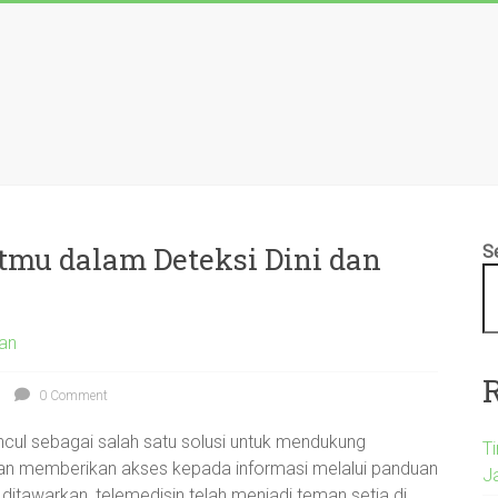
tmu dalam Deteksi Dini dan
S
dan
0 Comment
ul sebagai salah satu solusi untuk mendukung
T
dan memberikan akses kepada informasi melalui panduan
Ja
itawarkan, telemedisin telah menjadi teman setia di