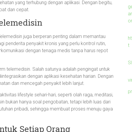
ehatan yang terhubung dengan aplikasi. Dengan begitu,
g
pat dan cepat.
a
elemedisin
on
Telemedisin juga berperan penting dalam memantau
h
i penderita penyakit kronis yang perlu kontrol rutin,
t
komunikasi dengan tenaga medis tanpa harus repot
S
rm telemedisin. Salah satunya adalah pengingat untuk
integrasikan dengan aplikasi kesehatan harian. Dengan
v
atan dan mencegah penyakit lebih lanjut.
p
ivitas lifestyle sehari-hari, seperti olah raga, meditasi,
n bukan hanya soal pengobatan, tetapi lebih luas dari
butuhan pribadi, sehingga membuat proses menuju gaya
ntuk Setiap Orang