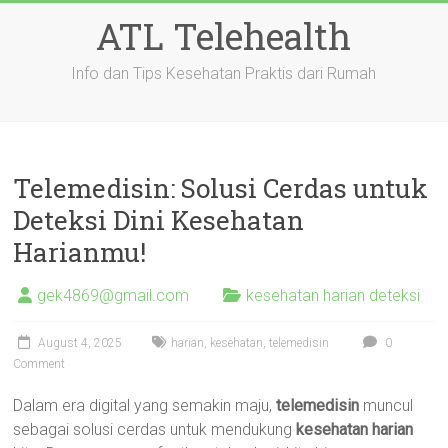
Skip
ATL Telehealth
to
content
Info dan Tips Kesehatan Praktis dari Rumah
Telemedisin: Solusi Cerdas untuk
Deteksi Dini Kesehatan
Harianmu!
gek4869@gmail.com
kesehatan harian deteksi
August 4, 2025
harian
,
kesehatan
,
telemedisin
0
Comment
Dalam era digital yang semakin maju,
telemedisin
muncul
sebagai solusi cerdas untuk mendukung
kesehatan harian