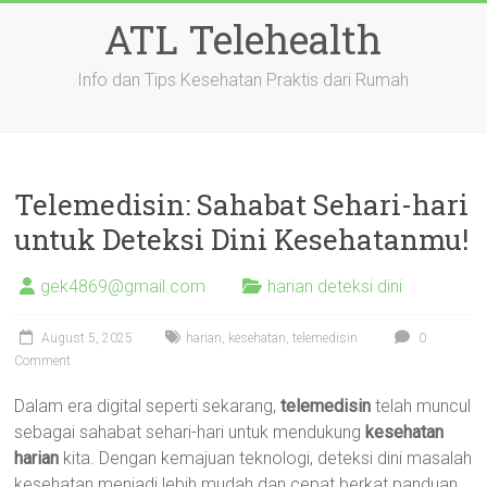
Skip
ATL Telehealth
to
content
Info dan Tips Kesehatan Praktis dari Rumah
Telemedisin: Sahabat Sehari-hari
untuk Deteksi Dini Kesehatanmu!
gek4869@gmail.com
harian deteksi dini
August 5, 2025
harian
,
kesehatan
,
telemedisin
0
Comment
Dalam era digital seperti sekarang,
telemedisin
telah muncul
sebagai sahabat sehari-hari untuk mendukung
kesehatan
harian
kita. Dengan kemajuan teknologi, deteksi dini masalah
kesehatan menjadi lebih mudah dan cepat berkat panduan