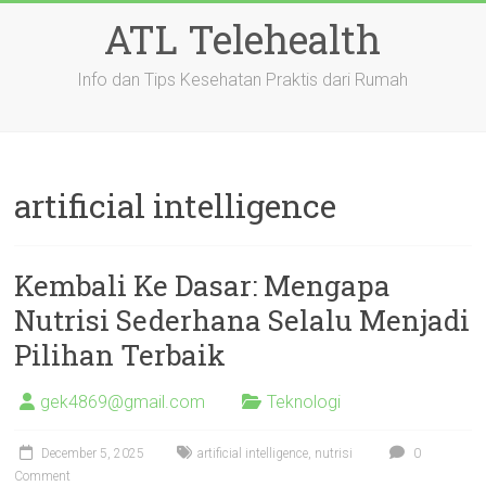
Skip
ATL Telehealth
to
content
Info dan Tips Kesehatan Praktis dari Rumah
artificial intelligence
Kembali Ke Dasar: Mengapa
Nutrisi Sederhana Selalu Menjadi
Pilihan Terbaik
gek4869@gmail.com
Teknologi
December 5, 2025
artificial intelligence
,
nutrisi
0
Comment