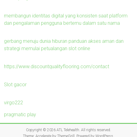
membangun identitas digital yang konsisten saat platform
dan pengalaman pengguna bertemu dalam satu nama
gerbang menuju dunia hiburan panduan akses aman dan
strategi memulai petualangan slot online
https://www.discountqualityflooring.com/contact
Slot gacor
virgo222
pragmatic play
Copyright © 2026
ATL Telehealth
. All rights reserved.
Theme:
Accelerate
by ThemeGrill. Powered by
WordPress
.