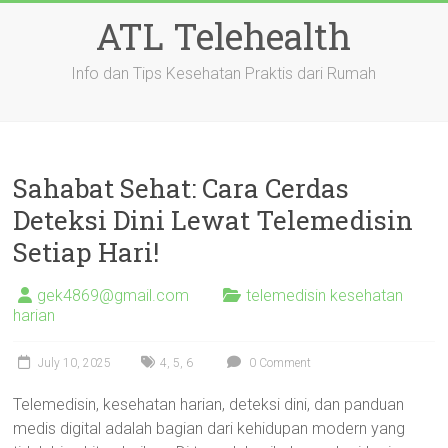
Skip
ATL Telehealth
to
content
Info dan Tips Kesehatan Praktis dari Rumah
Sahabat Sehat: Cara Cerdas
Deteksi Dini Lewat Telemedisin
Setiap Hari!
gek4869@gmail.com
telemedisin kesehatan
harian
July 10, 2025
4
,
5
,
6
0 Comment
Telemedisin, kesehatan harian, deteksi dini, dan panduan
medis digital adalah bagian dari kehidupan modern yang