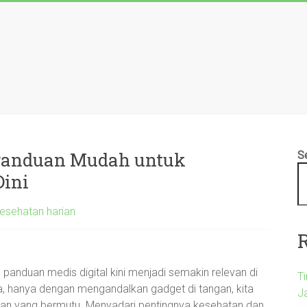
 Panduan Mudah untuk
S
Dini
kesehatan harian
n panduan medis digital kini menjadi semakin relevan di
T
ka, hanya dengan mengandalkan gadget di tangan, kita
Ja
an yang bermutu. Menyadari pentingnya kesehatan dan