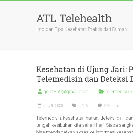
Skip
to
ATL Telehealth
content
Info dan Tips Kesehatan Praktis dari Rumah
Kesehatan di Ujung Jari:
Telemedisin dan Deteksi 
gek4869@gmail.com
telemedisin 
July 9, 2025
4
,
5
,
6
0 Comment
Telemedisin, kesehatan harian, deteksi dini, da
tengah kesibukan kita sehari-hari. Siapa sang
bisa mendapatkan akses ke informasi kesehat