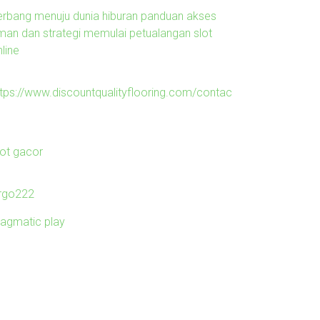
erbang menuju dunia hiburan panduan akses
man dan strategi memulai petualangan slot
line
ttps://www.discountqualityflooring.com/contac
lot gacor
irgo222
ragmatic play