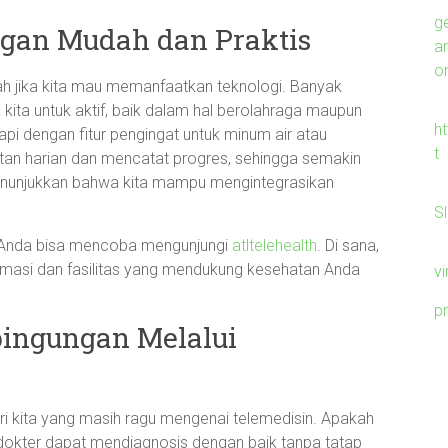
g
gan Mudah dan Praktis
a
on
ah jika kita mau memanfaatkan teknologi. Banyak
 kita untuk aktif, baik dalam hal berolahraga maupun
h
pi dengan fitur pengingat untuk minum air atau
t
atan harian dan mencatat progres, sehingga semakin
 menunjukkan bahwa kita mampu mengintegrasikan
S
, Anda bisa mencoba mengunjungi
atltelehealth
. Di sana,
asi dan fasilitas yang mendukung kesehatan Anda
v
p
ingungan Melalui
ari kita yang masih ragu mengenai telemedisin. Apakah
 dokter dapat mendiagnosis dengan baik tanpa tatap