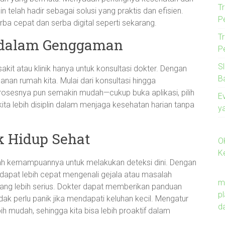
T
telah hadir sebagai solusi yang praktis dan efisien.
P
rba cepat dan serba digital seperti sekarang.
T
 dalam Genggaman
P
S
sakit atau klinik hanya untuk konsultasi dokter. Dengan
B
nan rumah kita. Mulai dari konsultasi hingga
Prosesnya pun semakin mudah—cukup buka aplikasi, pilih
E
kita lebih disiplin dalam menjaga kesehatan harian tanpa
y
uk Hidup Sehat
O
K
lah kemampuannya untuk melakukan deteksi dini. Dengan
ta dapat lebih cepat mengenali gejala atau masalah
m
ng lebih serius. Dokter dapat memberikan panduan
p
tidak perlu panik jika mendapati keluhan kecil. Mengatur
d
ih mudah, sehingga kita bisa lebih proaktif dalam