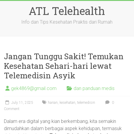
Skip
ATL Telehealth
to
content
Info dan Tips Kesehatan Praktis dari Rumah
Jangan Tunggu Sakit! Temukan
Kesehatan Sehari-hari lewat
Telemedisin Asyik
gek4869@gmail.com
dan panduan medis
July 11, 2025
harian
,
kesehatan
,
telemedisin
0
Comment
Dalam era digital yang kian berkembang, kita semakin
dimudahkan dalam berbagai aspek kehidupan, termasuk