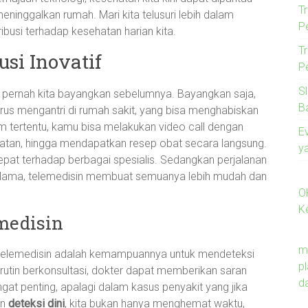
T
meninggalkan rumah. Mari kita telusuri lebih dalam
P
busi terhadap kesehatan harian kita.
T
si Inovatif
P
S
ernah kita bayangkan sebelumnya. Bayangkan saja,
B
arus mengantri di rumah sakit, yang bisa menghabiskan
rm tertentu, kamu bisa melakukan video call dengan
E
hatan, hingga mendapatkan resep obat secara langsung.
y
pat terhadap berbagai spesialis. Sedangkan perjalanan
 lama, telemedisin membuat semuanya lebih mudah dan
O
K
emedisin
m
h telemedisin adalah kemampuannya untuk mendeteksi
p
rutin berkonsultasi, dokter dapat memberikan saran
d
gat penting, apalagi dalam kasus penyakit yang jika
an
deteksi dini
, kita bukan hanya menghemat waktu,