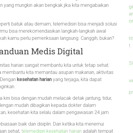
an yang mungkin akan bengkak jika kita mengabaikan
g
a
on
eperti batuk atau demam, telemedisin bisa menjadi solusi
ormu bisa merekomendasikan langkah-langkah awal
ah kamu perlu pemeriksaan langsung. Canggih, bukan?
h
t
anduan Medis Digital
S
nitas harian sangat membantu kita untuk tetap sehat.
isa membantu kita memantau asupan makanan, aktivitas
. Dengan
kesehatan harian
yang terjaga, kita dapat
v
nginkan.
p
a kini bisa dengan mudah melacak detak jantung, tidur,
t dengan mudah dibagikan kepada dokter dalam
kan, kesehatan kita selalu dalam pengawasan 24 jam.
biasaan baik dan disiplin. Dan ketika kita menemui
aan sehat,
telemedisin kesehatan harian
adalah tempat