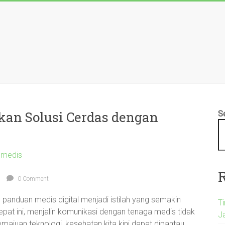
an Solusi Cerdas dengan
S
 medis
0 Comment
n panduan medis digital menjadi istilah yang semakin
T
a cepat ini, menjalin komunikasi dengan tenaga medis tidak
Ja
emajuan teknologi, kesehatan kita kini dapat dipantau