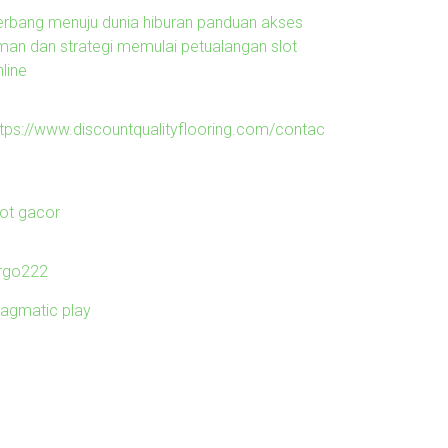
erbang menuju dunia hiburan panduan akses
man dan strategi memulai petualangan slot
line
ttps://www.discountqualityflooring.com/contac
lot gacor
irgo222
ragmatic play