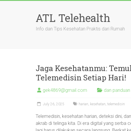
Skip
to
ATL Telehealth
content
Info dan Tips Kesehatan Praktis dari Rumah
Jaga Kesehatanmu: Temuk
Telemedisin Setiap Hari!
gek4869@gmail.com
dan panduan
July 26, 2025
harian
,
kesehatan
,
telemedisin
Telemedisin, kesehatan harian, deteksi dini, da
akrab di telinga kita. Di era digital yang serb
lagi harus dilakukan secara langsung. Berkat k