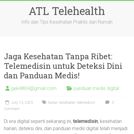
Skip
ATL Telehealth
to
content
Info dan Tips Kesehatan Praktis dari Rumah
Jaga Kesehatan Tanpa Ribet:
Telemedisin untuk Deteksi Dini
dan Panduan Medis!
gek4869@gmail.com
panduan medis digital
July 13, 2025
harian
,
kesehatan
,
telemedisin
0
Comment
Di era digital seperti sekarang ini,
telemedisin
, kesehatan
harian, deteksi dini, dan panduan medis digital telah menjadi