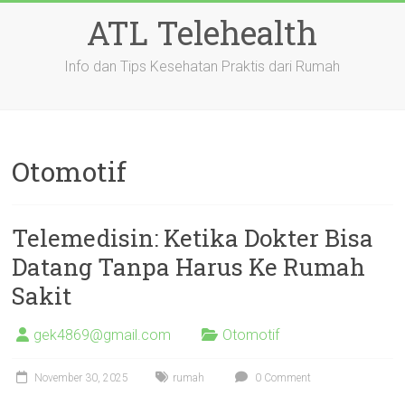
Skip
ATL Telehealth
to
content
Info dan Tips Kesehatan Praktis dari Rumah
Otomotif
Telemedisin: Ketika Dokter Bisa
Datang Tanpa Harus Ke Rumah
Sakit
gek4869@gmail.com
Otomotif
November 30, 2025
rumah
0 Comment