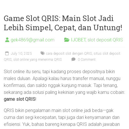
Game Slot QRIS: Main Slot Jadi
Lebih Simpel, Cepat, dan Untung!
gek4869@gmail.com
IJOBET
,
slot deposit QRIS
July 10, 2025
cara deposit slot dengan QRIS
,
situs slot deposit
QRIS
,
slot online yang menerima QRIS
0 Comment
Slot online itu seru, tapi kadang proses depositnya bikin
males duluan. Apalagi kalau harus transfer manual, nunggu
konfirmasi, dan saldo nggak kunjung masuk. Tapi tenang,
sekarang ada solusi paling kekinian yang wajib kamu cobain:
game slot QRIS
!
QRIS bikin pengalaman main slot online jadi beda—gak
cuma dari segi kecepatan, tapi juga dari kenyamanan dan
efisiensi. Yuk, bahas bareng kenapa QRIS adalah jawaban