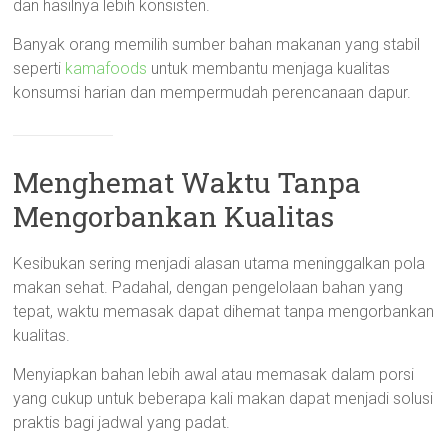
dan hasilnya lebih konsisten.
Banyak orang memilih sumber bahan makanan yang stabil
seperti
kamafoods
untuk membantu menjaga kualitas
konsumsi harian dan mempermudah perencanaan dapur.
Menghemat Waktu Tanpa
Mengorbankan Kualitas
Kesibukan sering menjadi alasan utama meninggalkan pola
makan sehat. Padahal, dengan pengelolaan bahan yang
tepat, waktu memasak dapat dihemat tanpa mengorbankan
kualitas.
Menyiapkan bahan lebih awal atau memasak dalam porsi
yang cukup untuk beberapa kali makan dapat menjadi solusi
praktis bagi jadwal yang padat.