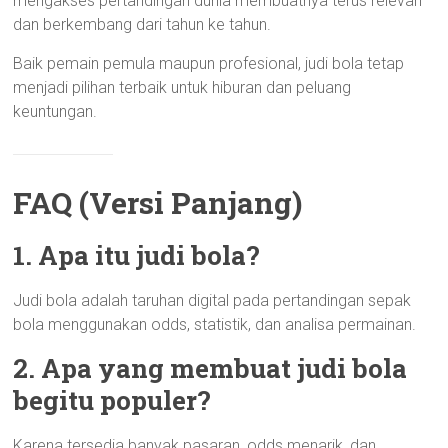
mengakses pertandingan dunia membuatnya terus relevan
dan berkembang dari tahun ke tahun.
Baik pemain pemula maupun profesional, judi bola tetap
menjadi pilihan terbaik untuk hiburan dan peluang
keuntungan.
FAQ (Versi Panjang)
1. Apa itu judi bola?
Judi bola adalah taruhan digital pada pertandingan sepak
bola menggunakan odds, statistik, dan analisa permainan.
2. Apa yang membuat judi bola
begitu populer?
Karena tersedia banyak pasaran, odds menarik, dan