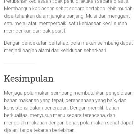
Perubahan kebiasaan tidak perlu dilakukan secara drastis.
Membangun kebiasaan sehat secara bertahap lebih mudah
dipertahankan dalam jangka panjang. Mulai dari mengganti
satu menu atau memperbaiki satu kebiasaan kecil sudah
memberikan dampak positif.
Dengan pendekatan bertahap, pola makan seimbang dapat
menjadi bagian alami dari kehidupan sehari-hari.
Kesimpulan
Menjaga pola makan seimbang membutuhkan pengelolaan
bahan makanan yang tepat, perencanaan yang baik, dan
konsistensi dalam penerapan. Dengan memilih bahan
berkualitas, menyusun menu secara terencana, dan
mengolah makanan dengan benar, pola makan sehat dapat
dijalani tanpa tekanan berlebihan.