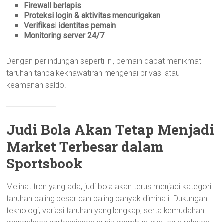
Firewall berlapis
Proteksi login & aktivitas mencurigakan
Verifikasi identitas pemain
Monitoring server 24/7
Dengan perlindungan seperti ini, pemain dapat menikmati
taruhan tanpa kekhawatiran mengenai privasi atau
keamanan saldo.
Judi Bola Akan Tetap Menjadi
Market Terbesar dalam
Sportsbook
Melihat tren yang ada, judi bola akan terus menjadi kategori
taruhan paling besar dan paling banyak diminati. Dukungan
teknologi, variasi taruhan yang lengkap, serta kemudahan