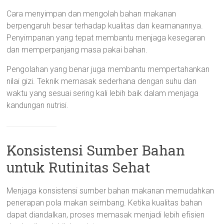
Cara menyimpan dan mengolah bahan makanan
berpengaruh besar terhadap kualitas dan keamanannya.
Penyimpanan yang tepat membantu menjaga kesegaran
dan memperpanjang masa pakai bahan.
Pengolahan yang benar juga membantu mempertahankan
nilai gizi. Teknik memasak sederhana dengan suhu dan
waktu yang sesuai sering kali lebih baik dalam menjaga
kandungan nutrisi.
Konsistensi Sumber Bahan
untuk Rutinitas Sehat
Menjaga konsistensi sumber bahan makanan memudahkan
penerapan pola makan seimbang. Ketika kualitas bahan
dapat diandalkan, proses memasak menjadi lebih efisien