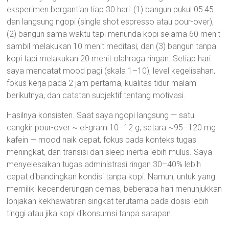
eksperimen bergantian tiap 30 hari: (1) bangun pukul 05:45
dan langsung ngopi (single shot espresso atau pour-over),
(2) bangun sama waktu tapi menunda kopi selama 60 menit
sambil melakukan 10 menit meditasi, dan (3) bangun tanpa
kopi tapi melakukan 20 menit olahraga ringan. Setiap hari
saya mencatat mood pagi (skala 1–10), level kegelisahan,
fokus kerja pada 2 jam pertama, kualitas tidur malam
berikutnya, dan catatan subjektif tentang motivasi.
Hasilnya konsisten. Saat saya ngopi langsung — satu
cangkir pour-over ~ el-gram 10–12 g, setara ~95–120 mg
kafein — mood naik cepat, fokus pada konteks tugas
meningkat, dan transisi dari sleep inertia lebih mulus. Saya
menyelesaikan tugas administrasi ringan 30–40% lebih
cepat dibandingkan kondisi tanpa kopi. Namun, untuk yang
memiliki kecenderungan cemas, beberapa hari menunjukkan
lonjakan kekhawatiran singkat terutama pada dosis lebih
tinggi atau jika kopi dikonsumsi tanpa sarapan.