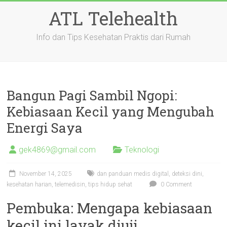
Skip
ATL Telehealth
to
content
Info dan Tips Kesehatan Praktis dari Rumah
Bangun Pagi Sambil Ngopi:
Kebiasaan Kecil yang Mengubah
Energi Saya
gek4869@gmail.com
Teknologi
November 14, 2025
dan panduan medis digital
,
deteksi dini
,
kesehatan harian
,
telemedisin
,
tips hidup sehat
0 Comment
Pembuka: Mengapa kebiasaan
kecil ini layak diuji